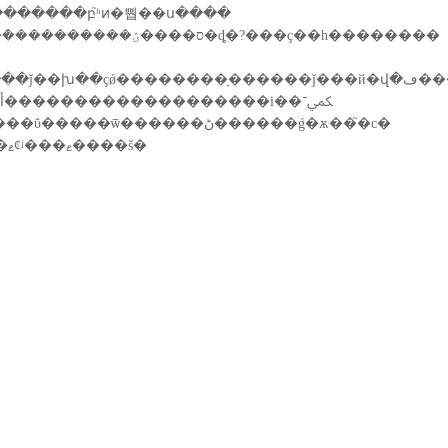
߾���������������ҽ�ƶӡ�4�����������ʹ��ȼ����ǰ�ߣ�һ����һ��־ը���������բ֮ʱͷ�뿹��ս����
��һ��������ʷ�ĺ���������������������ǰ������֪��ӣ����ʤ���ۡ����������꣬�л�����ΰ�����ѿ������ڻ������ǵ�ѫ��֮�с�
����ψ����ˣ�հ���л�����ΰ���˵ĺ���ǰ�����縺ȫ�潨����������ִ������ҵ���ʷ���σ������ޱȼᶨ���ޱ����š�