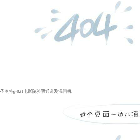
圣奥特g-021电影院验票通道测温闸机