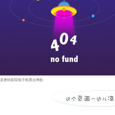
圣奥特影院电子检票台闸机