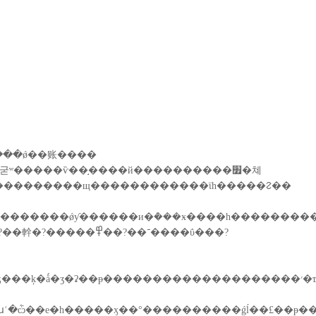
���ǿ��账����
���������щ������������ϊһ�����ᱮ��
־��?����ΰ���?