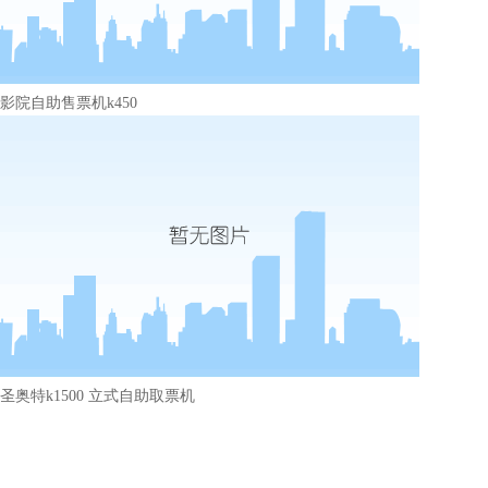
影院自助售票机k450
圣奥特k1500 立式自助取票机