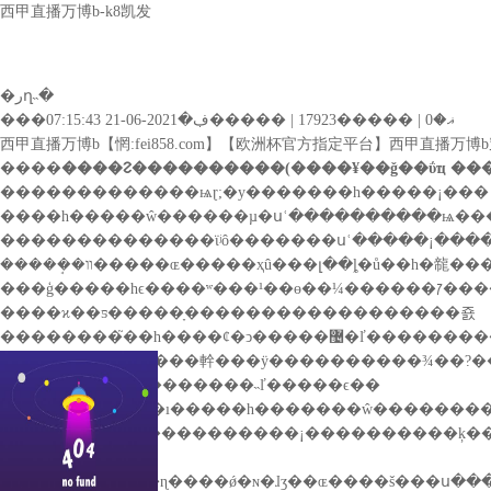
西甲直播万博b-k8凯发
�رղ˵�
���ޣ�0 | �����17923 | �����ڣ�2021-06-21 07:15:43
西甲直播万博b【惘:fei858.com】【欧洲杯官方指定平台】西甲直播
����
����ᱮ����������(����¥��ǧ��ΰҵ ��
�������������ѩɽ;�у�������һ�����¡���
����һ�����ŵ������µ�սʿ����������ѩ���
��������������ϊʲô�������սʿ�����¡���
�����ܱ�װ�����ɶ�����ҳû���լ��ȴ�ů��һ�㡣������账���ĺ��£��ж���һ����һ���ˡ��������굳ʷ�����ѷ��֣����й����������׿�쳬
���ģ�����һϵ����ʷ���¹��ɵ��¼������ꡱ�
����ϰ��ƽ�����ָ������������������죬
��������֮��һ����ȼ�ͻ�����޴�ľ�������������һ����ķƿ��ܶ������у�һ����һ���й�����������ǿƴ������и�ܶ���ӿ����һ�����������ĸ�����ʿ��һ������ǿ�ܶ���ӣ�����һ�������ҷ��׵��ƚ�ģ�����γ��˾���ɽ���?
�������������龫���ӱ����������¾��?��ҿ��?���
��������й��������˵ľ�����ϵ��
������щ����ı�����һ�������ŵ�������
��������һ�����������¡����������ķ��˹��£��ǳ�ηǿ�с�������ա����ڶ������
潭
���ķɳ�ˮ���ɶɽ�ɳ����ǿ�ɴ�ɺӡ��ɶ����š���ս�������¿˰�����תս����ɽ������������λ���ůսʿ�ѽ��е�һ�����ӽ��°����������ǵĺ��£��ᵽ����Ԯ�������������������ԡ��������ࡱ���ˡ��ֶ����١��ľ�������������׳ʷʫ�