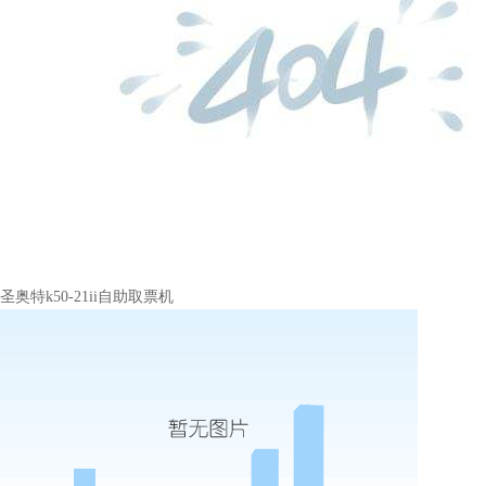
圣奥特k50-21ii自助取票机