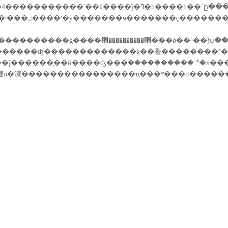
壿�ᵽ���������346֧
ҫ��һ��������
��������ķ��飬��������˭�أ�������������������i��ﶷ־