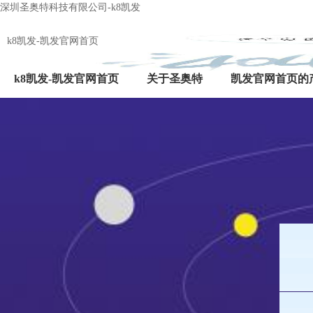
深圳圣奥特科技有限公司-k8凯发
k8凯发-凯发官网首页
k8凯发-凯发官网首页
关于圣奥特
凯发官网首页的