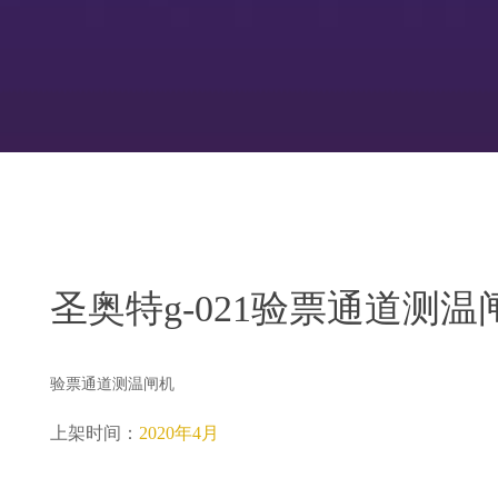
圣奥特g-021验票通道测温
验票通道测温闸机
上架时间：
2020年4月