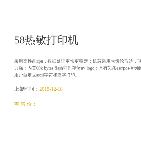
58热敏打印机
采用高性能cpu，数据处理更快更稳定；机芯采用大齿轮马达，
力强；内置60k bytes flash可作存储nv logo；具有51条esc/pos控
用户自定义ascii字符和汉字打印。
上架时间：
2015-12-18
零 售 价：