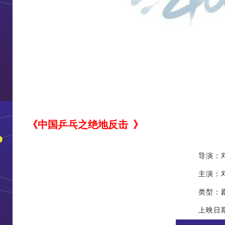
《中国乒乓之绝地反击 》
导演：
主演：邓
类型：剧情/
上映日期：2023.01.2