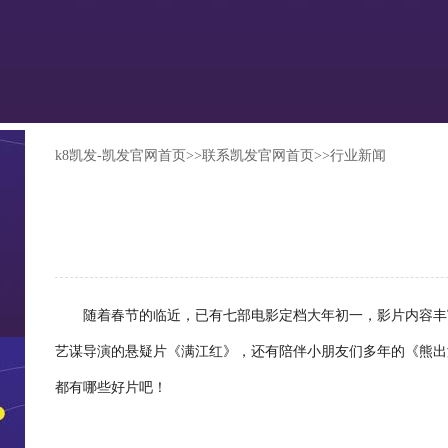
k8凯发-凯发官网首页
>>
联系凯发官网首页
>>
行业新闻
随着春节的临近，已有七部电影定档大年初一，影片内容丰
艺谋导演的悬疑片《满江红》，还有陪伴小朋友们多年的《熊出
都有哪些好片吧！