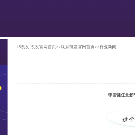
k8凯发-凯发官网首页
>>
联系凯发官网首页
>>
行业新闻
李雪健任北影节天坛