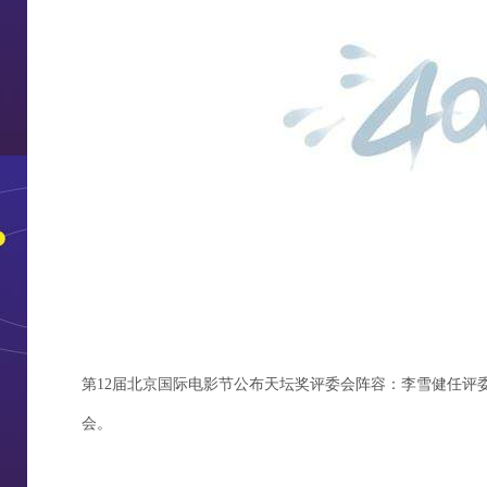
第12届北京国际电影节公布天坛奖评委会阵容：李雪健任评
会。