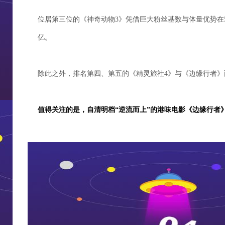
位居第三位的《神奇动物3》凭借巨大粉丝基数与体量优势在5
亿。
除此之外，排名第四、第五的《精灵旅社4》与《边缘行者》两
值得关注的是，自清明档“逆流而上”的港味电影《边缘行者