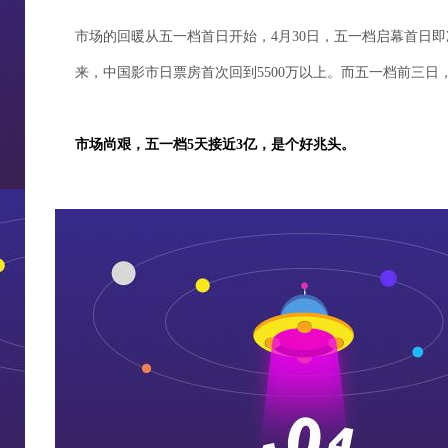
市场的回暖从五一档首日开始，4月30日，五一档启幕首日即
来，中国影市日票房首次回到5500万以上。而五一档前三日，5
市场尚艰，五一档5天接近3亿，是个好兆头。