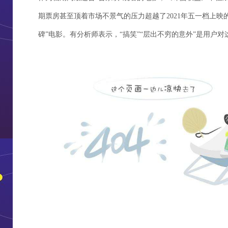
期票房甚至顶着市场不景气的压力超越了2021年五一档上映的
碑”电影。有分析师表示，“搞笑”“层出不穷的意外”是用户