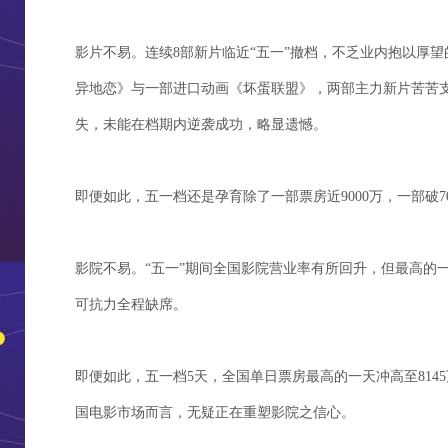
影片不易。连续8部新片临近“五一”撤档，不乏业内抱以厚
异地恋》与一部进口动画《坏蛋联盟》，两部主力新片苦苦支
失，未能在档期内逆袭成功，略显遗憾。
即便如此，五一档还是孕育除了一部票房近9000万，一部破7
影院不易。“五一”期间全国影院营业率有所回升，但最高的
可抗力全程缺席。
即便如此，五一档5天，全国单日票房最高的一天冲高至814
国电影市场而言，无疑正在重塑影院之信心。