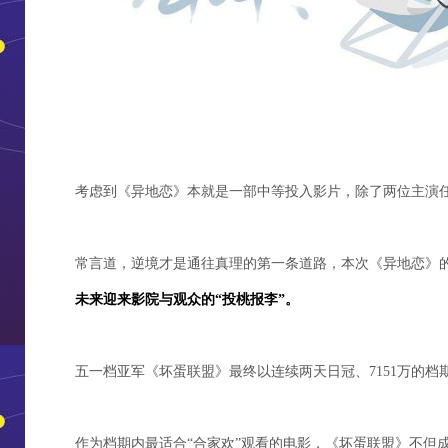
考虑到《异地恋》本就是一部中等投入影片，除了两位主演任
常言道，逆境才是通往真理的第一条道路，本次《异地恋》
未来迎来影院与观众的“投桃报李”。
五一档亚军《坏蛋联盟》最终以连续两天日冠、7151万的
作为档期内最适合“合家欢”观看的电影，《坏蛋联盟》不但