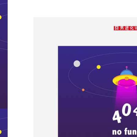
囧 男 进 化 