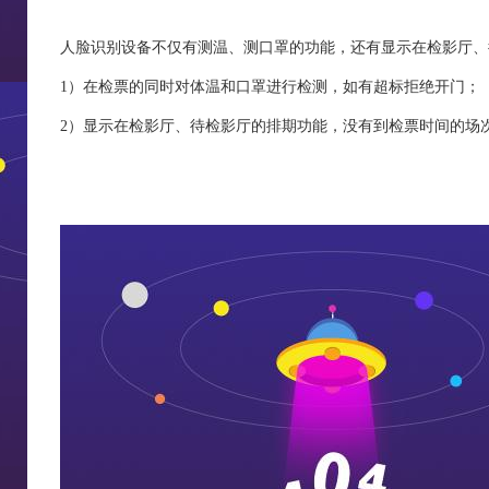
人脸识别设备不仅有测温、测口罩的功能，还有显示在检影厅、
1）在检票的同时对体温和口罩进行检测，如有超标拒绝开门；
2）显示在检影厅、待检影厅的排期功能，没有到检票时间的场