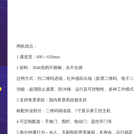
闸机优点：
1.通道宽：600～650mm
2.材料：304#高档不锈钢，永不生锈
过闸方式：扫二维码进场，红外感应出场（影票二维码、电子二
功能：超强防止逃票、防冲撞、运行及可控制性、多种工作模式
3.支持售票系统：国内售票系统都支持
标配外设部分：二维码阅读器、7寸显示屏工控主机
4.可定制配套：手推门、围栏、电动门、遥控开门等
5.每分钟通行30～40人，无刷电机带变速箱，长寿命，运行稳