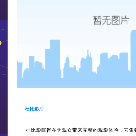
杜比影厅
杜比影院旨在为观众带来完整的观影体验，
它集