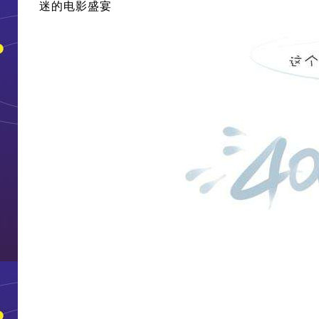
迷的电影盛宴