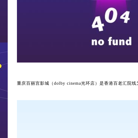
重庆百丽宫影城（dolby cinema光环店）是香港百