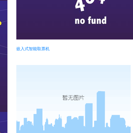
嵌入式智能取票机