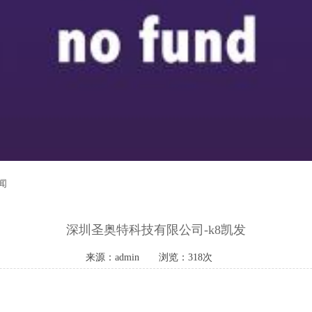
闻
深圳圣奥特科技有限公司-k8凯发
来源：admin
浏览：318次