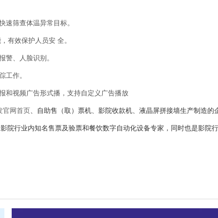
以快速筛查体温异常目标。
能，有效保护人员安 全。
音报警、人脸识别。
跟踪工作。
海报和视频广告形式播，支持自定义广告播放
凯发官网首页
、自助售（取）票机、影院收款机、液晶屏拼接墙生产制造的
内影院行业内知名售票及验票和餐饮数字自动化设备专家，同时也是影院