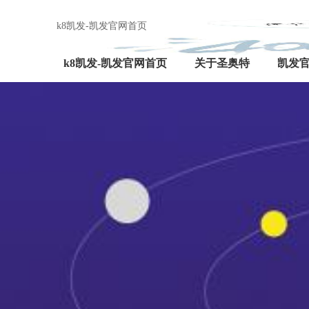
k8凯发-凯发官网首页
k8凯发-凯发官网首页
关于圣奥特
凯发