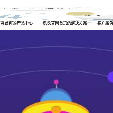
官网首页的产品中心
凯发官网首页的解决方案
客户案