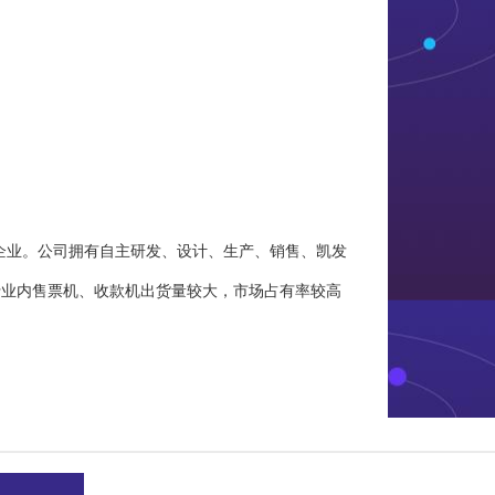
企业。公司拥有自主研发、设计、生产、销售、凯发
行业内售票机、收款机出货量较大，市场占有率较高