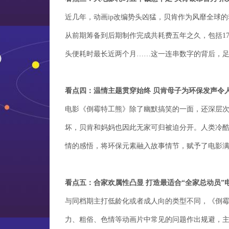
近几年，动画ip改编势头凶猛，贝肯作为风靡全球
从前期筹备到后期制作完成共耗费五年之久，包括176
头便耗时最长近两个月……这一连串数字的背后，
看点四：温情主题贯穿始终 贝肯母子为环保发声令
电影《倒霉特工熊》除了幽默搞笑的一面，还深层
坏，贝肯和妈妈也因此无家可归被迫分开。人类冷
情的感悟，将环保元素融入故事情节，赋予了电影
看点五：合家欢属性凸显 打造最适合“全家总动员”
与同档期主打低龄化或者成人向的类型不同，《倒霉
力、粗俗、色情等动画片中常见的问题作出规避，