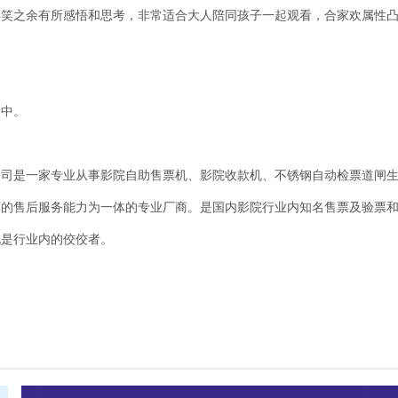
爆笑之余有所感悟和思考，非常适合大人陪同孩子一起观看，合家欢属性
映中。
司是一家专业从事影院自助售票机、影院收款机、不锈钢自动检票道闸生
页的售后服务能力为一体的专业厂商。是国内影院行业内知名售票及验票
说是行业内的佼佼者。