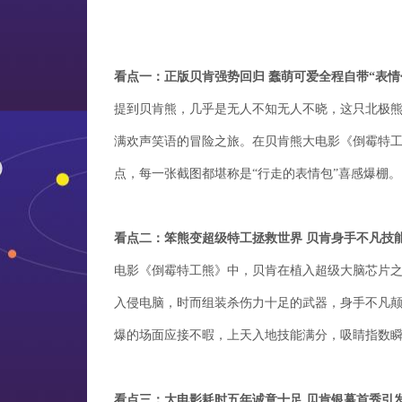
看点一：正版贝肯强势回归 蠢萌可爱全程自带“表情
提到贝肯熊，几乎是无人不知无人不晓，这只北极熊
满欢声笑语的冒险之旅。在贝肯熊大电影《倒霉特
点，每一张截图都堪称是“行走的表情包”喜感爆棚。
看点二：笨熊变超级特工拯救世界 贝肯身手不凡技
电影《倒霉特工熊》中，贝肯在植入超级大脑芯片
入侵电脑，时而组装杀伤力十足的武器，身手不凡
爆的场面应接不暇，上天入地技能满分，吸睛指数
看点三：大电影耗时五年诚意十足 贝肯银幕首秀引