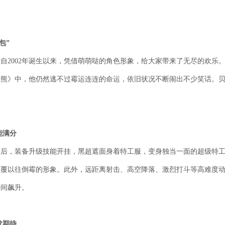
包”
自2002年诞生以来，凭借萌萌哒的角色形象，给大家带来了无尽的欢乐
工熊》中，他仍然逃不过霉运连连的命运，依旧状况不断闹出不少笑话。
能满分
之后，装备升级技能开挂，黑超遮面身着特工服，变身独当一面的超级特
颠覆以往倒霉的形象。此外，远距离射击、高空降落、激烈打斗等高难度
瞬间飙升。
发期待