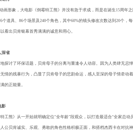
的动画形象，大电影《倒霉特工熊》并没有急于求成，而是在诞生15周年
个道具、86个场景及240个角色，其中60%的镜头修改次数达到20个，
足以看出贝肯银幕首秀满满的诚意和用心。
人深省
次地探讨了环保话题，贝肯母子的分离与重逢令人动容。因为人类肆无忌
酷无情的残暴行为，凸显了贝肯母子的悲剧命运，感人至深的母子情牵动
满满的正能量。
电影
特工熊》从一开始就明确定位“全年龄”段观众，以打造最适合“全家总动
主人公贝肯诚实、乐观、勇敢的角色性格积极正面，和搭档杰西卡在对抗