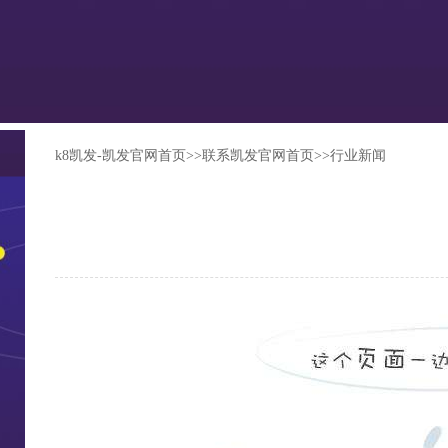
k8凯发-凯发官网首页
>>
联系凯发官网首页
>>
行业新闻