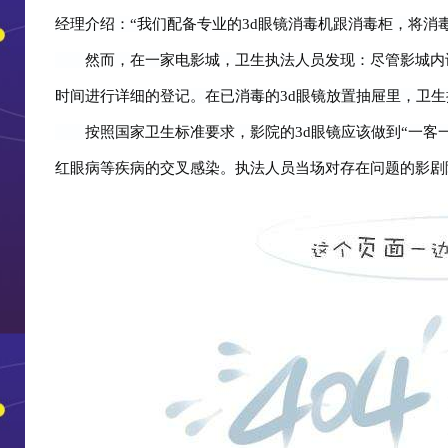
经理介绍：“我们配备专业的3d眼镜消毒机跟消毒柜，将消
然而，在一家电影城，卫生执法人员发现：尽管影城内设有
时间进行详细的登记。在已消毒的3d眼镜放置抽屉里，卫
按照国家卫生标准要求，影院的3d眼镜应该做到“一客一
红眼病等疾病的交叉感染。执法人员当场对存在问题的影剧