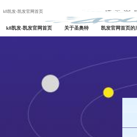
k8凯发-凯发官网首页
k8凯发-凯发官网首页
关于圣奥特
凯发官网首页的