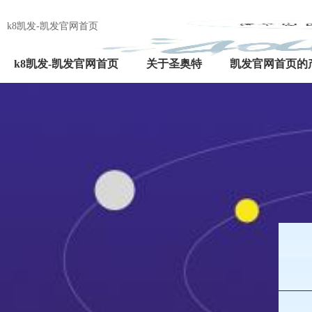
k8凯发-凯发官网首页
k8凯发-凯发官网首页
关于圣奥特
凯发官网首页的