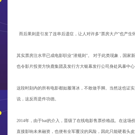
而后果则是引发了连串后遗症，让人对许多“票房大户”也产生
其实票房注水早已成电影职业“潜规则”。 对于此类现象，国
也令影片投资方快鹿集团及发行方大银幕发行公司身处风暴中心
这段时刻内的所有电影都如履薄冰，不敢做手脚。当然这也证实
说，这反而是件功德。
2014年，由于bat的介入，晋级了在线电影售票价格战。在
直接影响未来融资，也便有全军覆没的风险，因此只能硬着头皮