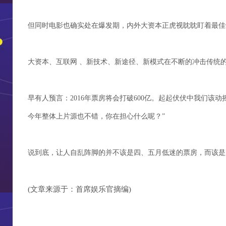
但同时电影也确实处在爆发期，内外大资本正虎视眈眈盯着最佳
大资本、互联网 、新技术、新途径、新模式在不断的冲击传统的
早有人预言：2016年票房将会打破600亿。起起伏伏中我们该动
今年整体上片源也不错，你在担心什么呢？”
说到底，让人自乱阵脚的并不该是四、五月低迷的票房，而该是
(文章来源于：首席娱乐官摘编)