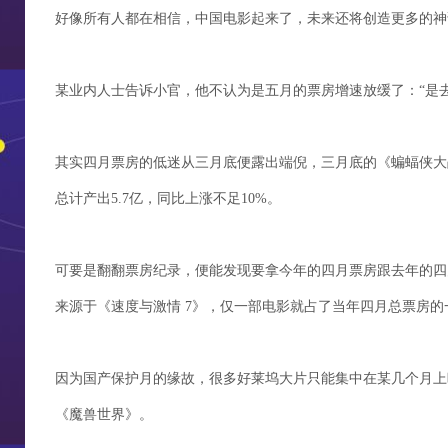
好像所有人都在相信，中国电影起来了，未来还将创造更多的神
某业内人士告诉小官，他不认为是五月的票房增速放缓了：“是
其实四月票房的低迷从三月底便露出端倪，三月底的《蝙蝠侠大战超人
总计产出5.7亿，同比上涨不足10%。
可要是翻翻票房纪录，便能发现要拿今年的四月票房跟去年的四月票房比着
来源于《速度与激情 7》，仅一部电影就占了当年四月总票房的
因为国产保护月的缘故，很多好莱坞大片只能集中在某几个月上
《魔兽世界》。