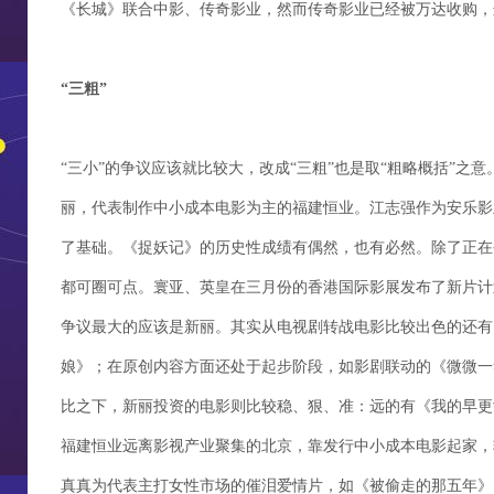
《长城》联合中影、传奇影业，然而传奇影业已经被万达收购，
“三粗”
“三小”的争议应该就比较大，改成“三粗”也是取“粗略概括”
丽，代表制作中小成本电影为主的福建恒业。江志强作为安乐影
了基础。《捉妖记》的历史性成绩有偶然，也有必然。除了正在
都可圈可点。寰亚、英皇在三月份的香港国际影展发布了新片计
争议最大的应该是新丽。其实从电视剧转战电影比较出色的还有
娘》；在原创内容方面还处于起步阶段，如影剧联动的《微微一
比之下，新丽投资的电影则比较稳、狠、准：远的有《我的早更
福建恒业远离影视产业聚集的北京，靠发行中小成本电影起家，
真真为代表主打女性市场的催泪爱情片，如《被偷走的那五年》、