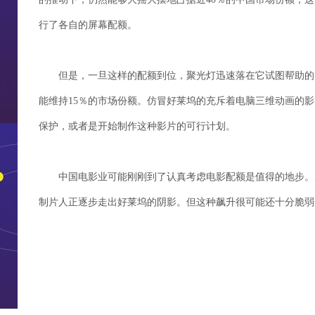
行了各自的屏幕配额。
但是，一旦这样的配额到位，聚光灯迅速落在它试图帮助的电
能维持15％的市场份额。仿冒好莱坞的充斥着电脑三维动画的影
保护，或者是开始制作这种影片的可行计划。
中国电影业可能刚刚到了认真考虑电影配额是值得的地步。从
制片人正逐步走出好莱坞的阴影。但这种飙升很可能还十分脆弱