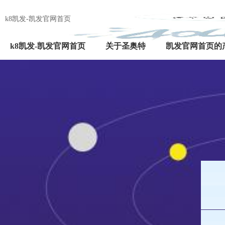
k8凯发-凯发官网首页
k8凯发-凯发官网首页
关于圣奥特
凯发官网首页的