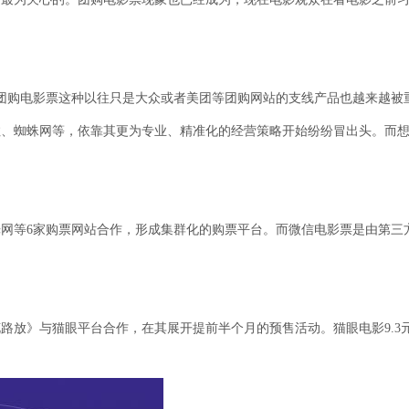
，团购电影票这种以往只是大众或者美团等团购网站的支线产品也越来越
拉、蜘蛛网等，依靠其更为专业、精准化的经营策略开始纷纷冒出头。而
网等6家购票网站合作，形成集群化的购票平台。而微信电影票是由第三
路放》与猫眼平台合作，在其展开提前半个月的预售活动。猫眼电影9.3