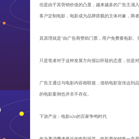
但是由于其营销价值的凸显，越来越多的广告主涌
客户定制电影，电影成为品牌搭载的主体对象，两
其原理就是“由广告商赞助门票，用户免费看电影。
只是笔者对于这种发展方向报以怀疑的态度，但是
广告主通过与电影内容相联接，借助电影宣传达到
的电影案例也并非不存在。
下游产业：电影o2o的百家争鸣时代
作为离消费者最近的电影环节，电影票的销售一直