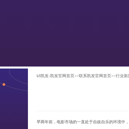
k8凯发-凯发官网首页
>>
联系凯发官网首页
>>
行业新
早两年前，电影市场的一直处于自娱自乐的环境中