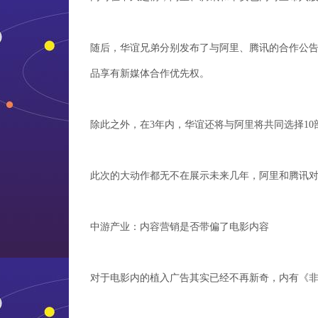
随后，华谊兄弟分别发布了与阿里、腾讯的合作公告
品享有新媒体合作优先权。
除此之外，在3年内，华谊还将与阿里将共同选择1
此次的大动作都无不在展示未来几年，阿里和腾讯
中游产业：内容营销是否带偏了电影内容
对于电影内的植入广告其实已经不再新奇，内有《