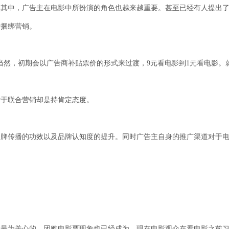
入其中，广告主在电影中所扮演的角色也越来越重要。甚至已经有人提出
者捆绑营销。
当然，初期会以广告商补贴票价的形式来过渡，9元看电影到1元看电影。
对于联合营销却是持肯定态度。
品牌传播的功效以及品牌认知度的提升。同时广告主自身的推广渠道对于
是最为关心的。团购电影票现象也已经成为，现在电影观众在看电影之前