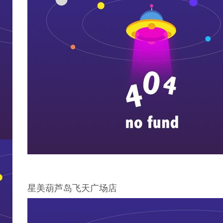
星美葫芦岛飞天广场店