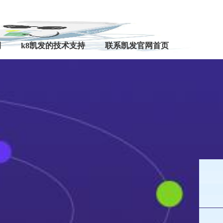
例
k8凯发的技术支持
联系凯发官网首页