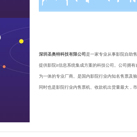
深圳圣奥特科技有限公司
是一家专业从事影院自助
提供影院it信息系统集成方案的科技公司。公司拥
为一体的专业厂商。是国内影院行业内知名售票及
同时也是影院行业内售票机、收款机出货量最大，