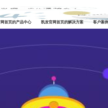
官网首页的产品中心
凯发官网首页的解决方案
客户案