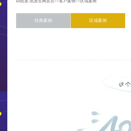
k8凯发-凯发官网首页
>>
客户案例
>>
区域案例
经典案例
区域案例